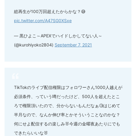
総再生が100万回超えたからかな？😅
pic.twitter.com/A47SG0XSxe
— 黒ひよこ～APEXでハイドしかしてない人～
(@kurohiyoko2804)
September 7, 2021
TikTokのライブ配信権限はフォロワーさん1000人越えが
必須条件、っていう噂だったけど、500人を超えたとこ
ろで権限頂いたので、分からないもんだなぁ🧐はじめて
半月なので、なんか伸び率とかそういうことなのかな？
何にせよ配信するの楽しみ🐰今週の金曜夜あたりにでも
できたらいいな🐰